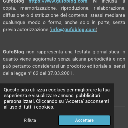
GufoBlog
https://www.gufoblog.com
, ivi inclusa la
copia, memorizzazione, riproduzione, rielaborazione,
diffusione o distribuzione dei contenuti stessi mediante
qualunque modo o forma, anche solo in parte, senza
previa autorizzazione (
info@gufoblog.com
).
GufoBlog
non rappresenta una testata giornalistica in
quanto viene aggiornato senza alcuna periodicità e non
può pertanto considerarsi un prodotto editoriale ai sensi
della legge n° 62 del 07.03.2001.
Questo sito utilizza i cookies per migliorare la tua
esperienza e visualizzare annunci pubblicitari
-->
LEGGI IL DISCLAIMER COMPLETO
<--
personalizzati. Cliccando su "Accetta" acconsenti
all'uso di tutti i cookies.
GufoBlog © since 2023
Rifiuta
Accettare
Fornito da
Webador