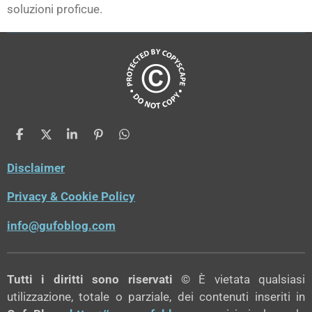
soluzioni proficue.
C
C
C
P
C
o
o
o
i
o
n
n
n
n
n
Disclaimer
d
d
d
d
i
i
i
i
Privacy & Cookie Policy
v
v
v
v
i
i
i
i
d
d
d
d
info@gufoblog.com
i
i
i
i
Tutti i diritti sono riservati ©
È vietata qualsiasi
utilizzazione, totale o parziale, dei contenuti inseriti in