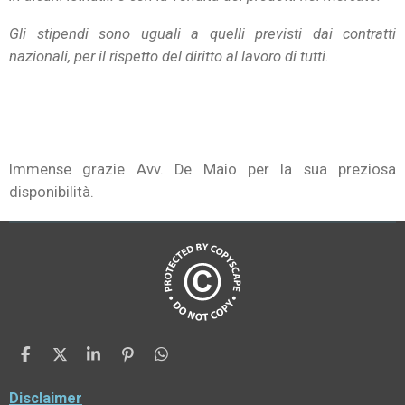
Gli stipendi sono uguali a quelli previsti dai contratti
nazionali, per il rispetto del diritto al lavoro di tutti.
Immense grazie Avv. De Maio per la sua preziosa
disponibilità.
C
C
C
P
C
o
o
o
i
o
n
n
n
n
n
Disclaimer