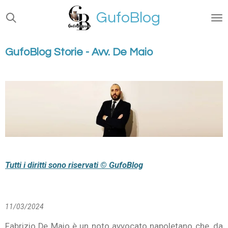
Vai
GufoBlog
al
contenuto
principale
GufoBlog Storie - Avv. De Maio
Tutti i diritti sono riservati © GufoBlog
11/03/2024
Fabrizio De Maio è un noto avvocato napoletano che, da