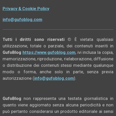
d
d
d
d
i
i
i
i
Privacy & Cookie Policy
v
v
v
v
i
i
i
i
d
d
d
d
info@gufoblog.com
i
i
i
i
Tutti i diritti sono riservati ©
È vietata qualsiasi
utilizzazione, totale o parziale, dei contenuti inseriti in
GufoBlog
https://www.gufoblog.com
, ivi inclusa la copia,
memorizzazione, riproduzione, rielaborazione, diffusione
o distribuzione dei contenuti stessi mediante qualunque
modo o forma, anche solo in parte, senza previa
autorizzazione (
info@gufoblog.com
).
GufoBlog
non rappresenta una testata giornalistica in
quanto viene aggiornato senza alcuna periodicità e non
può pertanto considerarsi un prodotto editoriale ai sensi