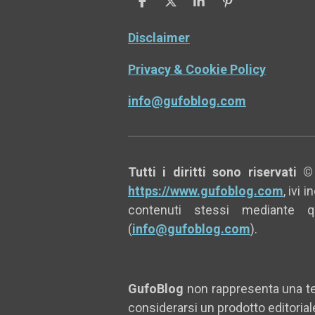
C
C
C
P
o
o
o
i
n
n
n
n
Disclaimer
d
d
d
i
i
i
Privacy & Cookie Policy
v
v
v
i
i
i
d
d
d
info@gufoblog.com
i
i
i
Tutti i diritti sono riservati ©
https://www.gufoblog.com
, ivi
contenuti stessi mediante 
(
info@gufoblog.com
).
GufoBlog
non rappresenta una tes
considerarsi un prodotto editorial