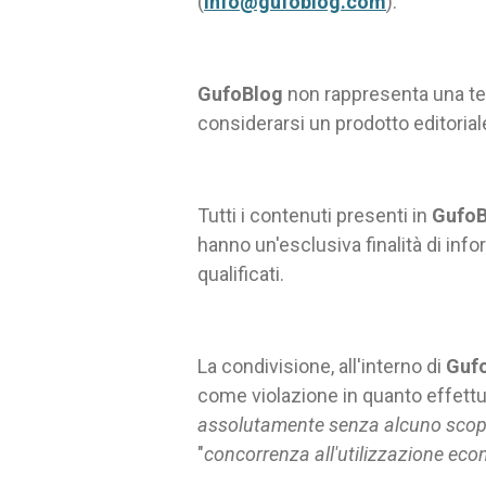
(
info@gufoblog.com
).
GufoBlog
non rappresenta una tes
considerarsi un prodotto editorial
Tutti i contenuti presenti in
GufoB
hanno un'esclusiva finalità di in
qualificati.
La condivisione, all'interno di
Guf
come violazione in quanto effettu
assolutamente senza alcuno scopo
"
concorrenza all'utilizzazione eco