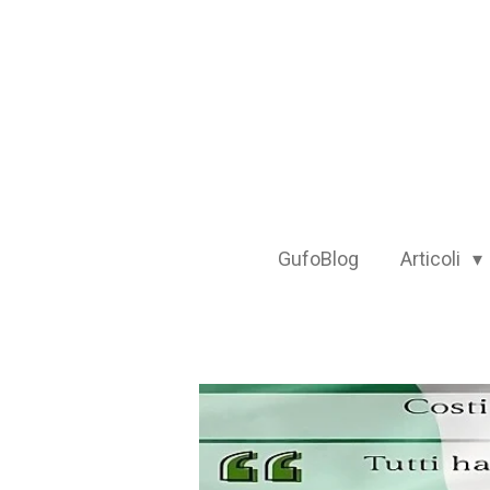
Vai
al
contenuto
principale
GufoBlog
Articoli