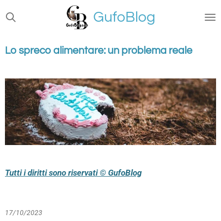
Vai
GufoBlog
al
contenuto
principale
Lo spreco alimentare: un problema reale
Tutti i diritti sono riservati © GufoBlog
17/10/2023