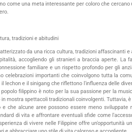
entano come una meta interessante per coloro che cercan
ero.
ltura, tradizioni e abitudini
aratterizzato da una ricca cultura, tradizioni affascinanti e 
pitalità, accogliendo gli stranieri a braccia aperte. La f
onnessione familiare e un rispetto profondo per gli anzia
 celebrazioni importanti che coinvolgono tutta la comun
il lechon e il sinigang che riflettono l'influenza delle d
l popolo filippino è noto per la sua passione per la music
in mostra spettacoli tradizionali coinvolgenti. Tuttavia, 
 e che alcune aree possono essere meno sviluppate ris
ndard di vita e affrontare eventuali sfide come l'accesso
esperienza di vivere nelle Filippine offre un'opportunità 
ari e abbracciare uno stile di vita caloroso e accogliente.