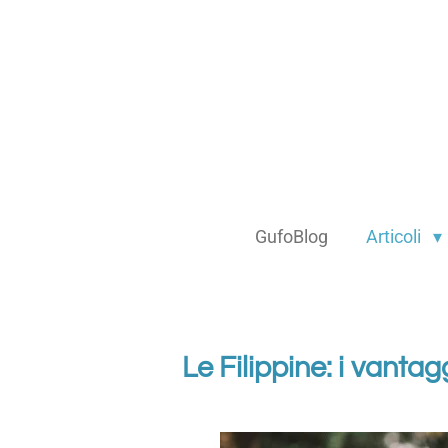
Vai
al
contenuto
principale
GufoBlog
Articoli
Le Filippine: i vanta