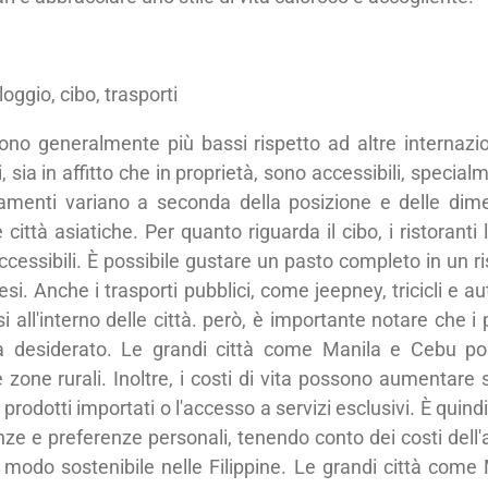
lloggio, cibo, trasporti
e sono generalmente più bassi rispetto ad altre internaz
, sia in affitto che in proprietà, sono accessibili, specialm
rtamenti variano a seconda della posizione e delle di
 città asiatiche. Per quanto riguarda il cibo, i ristoranti
i accessibili. È possibile gustare un pasto completo in un 
aesi. Anche i trasporti pubblici, come jeepney, tricicli e 
all'interno delle città. però, è importante notare che i
 vita desiderato. Le grandi città come Manila e Cebu p
 zone rurali. Inoltre, i costi di vita possono aumentare s
prodotti importati o l'accesso a servizi esclusivi. È quindi
ze e preferenze personali, tenendo conto dei costi dell'all
 modo sostenibile nelle Filippine. Le grandi città com