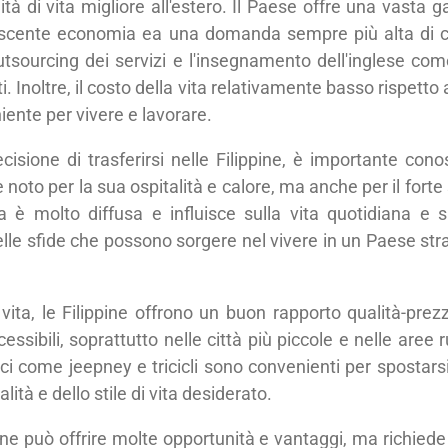
ità di vita migliore all'estero. Il Paese offre una vasta 
crescente economia ea una domanda sempre più alta di 
'outsourcing dei servizi e l'insegnamento dell'inglese co
i. Inoltre, il costo della vita relativamente basso rispetto 
iente per vivere e lavorare.
isione di trasferirsi nelle Filippine, è importante conos
o è noto per la sua ospitalità e calore, ma anche per il fort
ca è molto diffusa e influisce sulla vita quotidiana e sul
le sfide che possono sorgere nel vivere in un Paese stran
vita, le Filippine offrono un buon rapporto qualità-prezzo.
sibili, soprattutto nelle città più piccole e nelle aree r
i come jeepney e tricicli sono convenienti per spostarsi a
ità e dello stile di vita desiderato.
ppine può offrire molte opportunità e vantaggi, ma richi