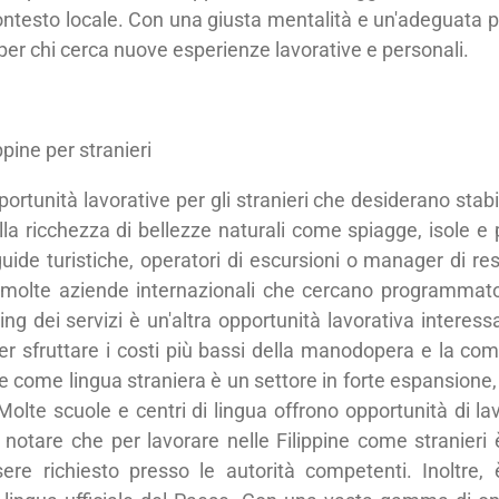
testo locale. Con una giusta mentalità e un'adeguata pia
er chi cerca nuove esperienze lavorative e personali.
ppine per stranieri
rtunità lavorative per gli stranieri che desiderano stabil
alla ricchezza di bellezze naturali come spiagge, isole e 
e turistiche, operatori di escursioni o manager di reso
i molte aziende internazionali che cercano programmator
ing dei servizi è un'altra opportunità lavorativa interes
 per sfruttare i costi più bassi della manodopera e la com
ese come lingua straniera è un settore in forte espansione
lte scuole e centri di lingua offrono opportunità di lavo
te notare che per lavorare nelle Filippine come stranieri
ere richiesto presso le autorità competenti. Inoltre,