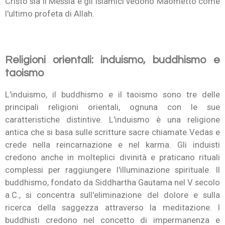
Cristo sia il Messia e gli islamici vedono Maometto come
l'ultimo profeta di Allah.
Religioni orientali: induismo, buddhismo e
taoismo
L'induismo, il buddhismo e il taoismo sono tre delle
principali religioni orientali, ognuna con le sue
caratteristiche distintive. L'induismo è una religione
antica che si basa sulle scritture sacre chiamate Vedas e
crede nella reincarnazione e nel karma. Gli induisti
credono anche in molteplici divinità e praticano rituali
complessi per raggiungere l'illuminazione spirituale. Il
buddhismo, fondato da Siddhartha Gautama nel V secolo
a.C., si concentra sull'eliminazione del dolore e sulla
ricerca della saggezza attraverso la meditazione. I
buddhisti credono nel concetto di impermanenza e