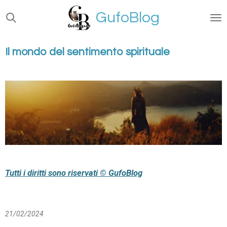
Vai
GufoBlog
al
contenuto
principale
Il mondo del sentimento spirituale
Tutti i diritti sono riservati © GufoBlog
21/02/2024