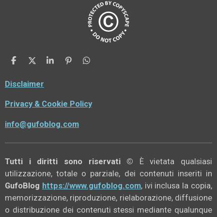
C
C
C
P
C
o
o
o
i
o
n
n
n
n
n
Disclaimer
d
d
d
d
i
i
i
i
Privacy & Cookie Policy
v
v
v
v
i
i
i
i
d
d
d
d
info@gufoblog.com
i
i
i
i
Tutti i diritti sono riservati ©
È vietata qualsiasi
utilizzazione, totale o parziale, dei contenuti inseriti in
GufoBlog
https://www.gufoblog.com
, ivi inclusa la copia,
memorizzazione, riproduzione, rielaborazione, diffusione
o distribuzione dei contenuti stessi mediante qualunque